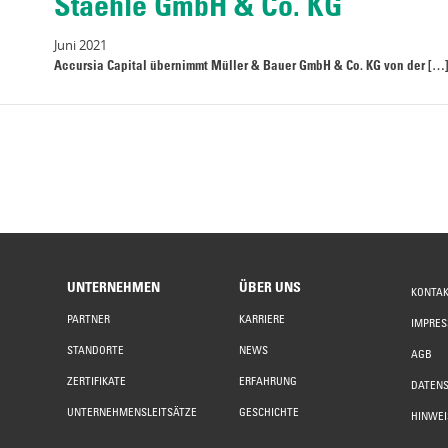
Staehle GmbH & Co. KG
Juni 2021
Accursia Capital übernimmt Müller & Bauer GmbH & Co. KG von der […
UNTERNEHMEN
ÜBER UNS
KONTA
PARTNER
KARRIERE
IMPRE
STANDORTE
NEWS
AGB
ZERTIFIKATE
ERFAHRUNG
DATEN
UNTERNEHMENSLEITSÄTZE
GESCHICHTE
HINWE