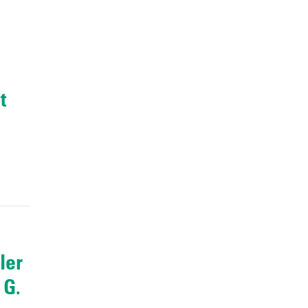
t
ler
 G.