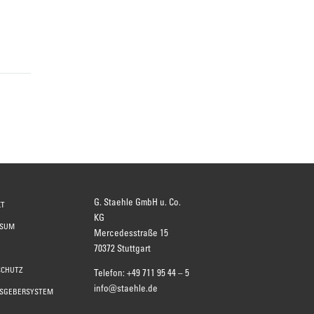
]
G. Staehle GmbH u. Co.
KT
KG
SSUM
Mercedesstraße 15
70372 Stuttgart
SCHUTZ
Telefon:
+49 711 95 44 – 5
info@staehle.de
ISGEBERSYSTEM