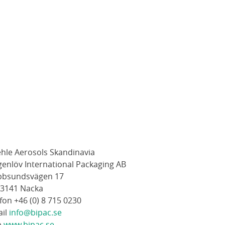
ehle Aerosols Skandinavia
genlöv International Packaging AB
bbsundsvägen 17
13141 Nacka
fon +46 (0) 8 715 0230
ail
info@bipac.se
b
www.bipac.se