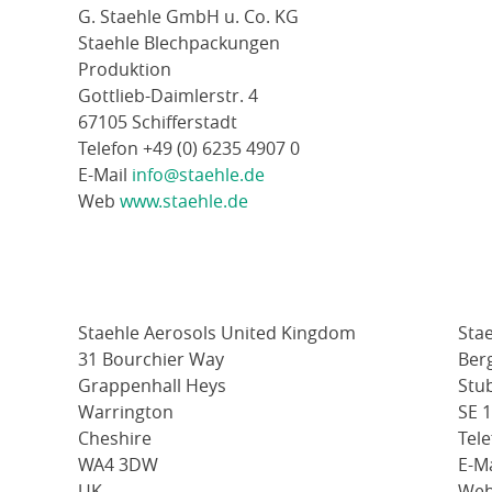
G. Staehle GmbH u. Co. KG
Staehle Blechpackungen
Produktion
Gottlieb-Daimlerstr. 4
67105 Schifferstadt
Telefon +49 (0) 6235 4907 0
E-Mail
info@staehle.de
Web
www.staehle.de
Staehle Aerosols United Kingdom
Sta
31 Bourchier Way
Ber
Grappenhall Heys
Stu
Warrington
SE 
Cheshire
Tele
WA4 3DW
E-M
UK
We